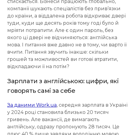
стискається. Бізнеси працюють глобально,
компанії шукають спеціалістів без прив’язки
до країни, а віддалена робота відкриває двері
туди, куди ще десять років тому годі було й
мріяти потрапити. Але є один пароль, без
якого ці двері не відчиняються: англійська
мова. І питання вже давно не в тому, чи варто її
вчити. Питання звучить інакше: скільки
грошей та можливостей ви готові втратити,
відкладаючи її на потім?
Зарплати з англійською: цифри, які
говорять самі за себе
За даними Work.ua
, середня зарплата в Україні
у 2024 році становила близько 20 тисяч
гривень. Але вакансії, де вимагають
англійську, одразу пропонують 28 тисяч. Це
плюс 40 % лише завдяки володінню мовою.