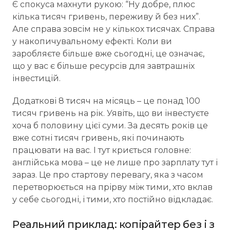
Є спокуса махнути рукою: “Ну добре, плюс
кілька тисяч гривень, переживу й без них”.
Але справа зовсім не у кількох тисячах. Справа
у накопичувальному ефекті. Коли ви
заробляєте більше вже сьогодні, це означає,
що у вас є більше ресурсів для завтрашніх
інвестицій.
Додаткові 8 тисяч на місяць – це понад 100
тисяч гривень на рік. Уявіть, що ви інвестуєте
хоча б половину цієї суми. За десять років це
вже сотні тисяч гривень, які починають
працювати на вас. І тут криється головне:
англійська мова – це не лише про зарплату тут і
зараз. Це про стартову перевагу, яка з часом
перетворюється на прірву між тими, хто вклав
у себе сьогодні, і тими, хто постійно відкладає.
Реальний приклад: копірайтер без і з