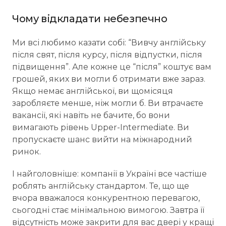
Чому відкладати небезпечно
Ми всі любимо казати собі: “Вивчу англійську
після свят, після курсу, після відпустки, після
підвищення”. Але кожне це “після” коштує вам
грошей, яких ви могли б отримати вже зараз.
Якщо немає англійської, ви щомісяця
заробляєте менше, ніж могли б. Ви втрачаєте
вакансії, які навіть не бачите, бо вони
вимагають рівень Upper-Intermediate. Ви
пропускаєте шанс вийти на міжнародний
ринок.
І найголовніше: компанії в Україні все частіше
роблять англійську стандартом. Те, що ще
вчора вважалося конкурентною перевагою,
сьогодні стає мінімальною вимогою. Завтра її
відсутність може закрити для вас двері у кращі