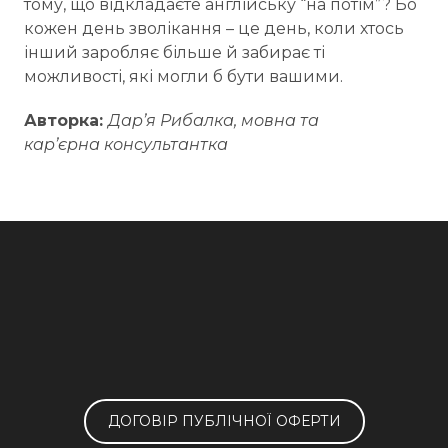
тому, що відкладаєте англійську “на потім”? Бо
кожен день зволікання – це день, коли хтось
інший заробляє більше й забирає ті
можливості, які могли б бути вашими.
Авторка:
Дарʼя Рибалка, мовна та
карʼєрна консультантка
ДОГОВІР ПУБЛІЧНОЇ ОФЕРТИ