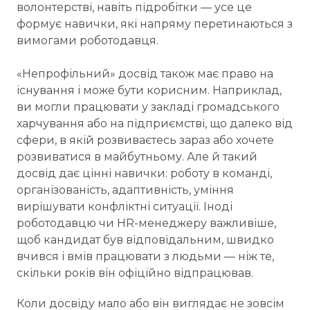
волонтерстві, навіть підробітки — усе це
формує навички, які напряму перетинаються з
вимогами роботодавця.
«Непрофільний» досвід також має право на
існування і може бути корисним. Наприклад,
ви могли працювати у закладі громадського
харчування або на підприємстві, що далеко від
сфери, в якій розвиваєтесь зараз або хочете
розвиватися в майбутньому. Але й такий
досвід дає цінні навички: роботу в команді,
організованість, адаптивність, уміння
вирішувати конфліктні ситуації. Іноді
роботодавцю чи HR-менеджеру важливіше,
щоб кандидат був відповідальним, швидко
вчився і вмів працювати з людьми — ніж те,
скільки років він офіційно відпрацював.
Коли досвіду мало або він виглядає не зовсім