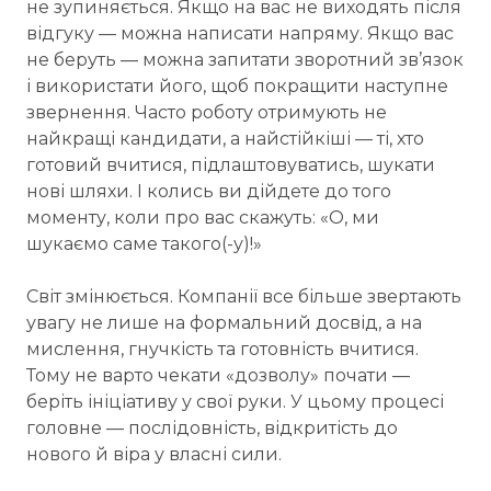
не зупиняється. Якщо на вас не виходять після
відгуку — можна написати напряму. Якщо вас
не беруть — можна запитати зворотний зв’язок
і використати його, щоб покращити наступне
звернення. Часто роботу отримують не
найкращі кандидати, а найстійкіші — ті, хто
готовий вчитися, підлаштовуватись, шукати
нові шляхи. І колись ви дійдете до того
моменту, коли про вас скажуть: «О, ми
шукаємо саме такого(-у)!»
Світ змінюється. Компанії все більше звертають
увагу не лише на формальний досвід, а на
мислення, гнучкість та готовність вчитися.
Тому не варто чекати «дозволу» почати —
беріть ініціативу у свої руки. У цьому процесі
головне — послідовність, відкритість до
нового й віра у власні сили.