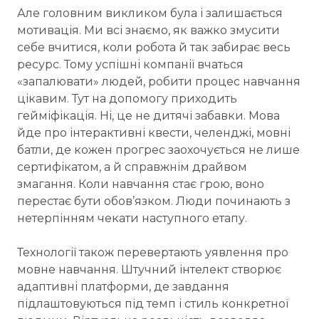
Але головним викликом була і залишається
мотивація. Ми всі знаємо, як важко змусити
себе вчитися, коли робота й так забирає весь
ресурс. Тому успішні компанії вчаться
«запалювати» людей, робити процес навчання
цікавим. Тут на допомогу приходить
гейміфікація. Ні, це не дитячі забавки. Мова
йде про інтерактивні квести, челенджі, мовні
батли, де кожен прогрес заохочується не лише
сертифікатом, а й справжнім драйвом
змагання. Коли навчання стає грою, воно
перестає бути обов’язком. Люди починають з
нетерпінням чекати наступного етапу.
Технології також перевертають уявлення про
мовне навчання. Штучний інтелект створює
адаптивні платформи, де завдання
підлаштовуються під темп і стиль конкретної