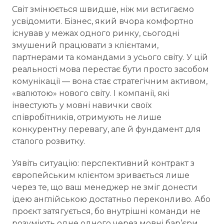
Світ змінюється швидше, ніж ми встигаємо
усвідомити. Бізнес, який вчора комфортно
існував у межах одного ринку, сьогодні
змушений працювати з клієнтами,
партнерами та командами з усього світу. У цій
реальності мова перестає бути просто засобом
комунікації — вона стає стратегічним активом,
«валютою» нового світу. І компанії, які
інвестують у мовні навички своїх
співробітників, отримують не лише
конкурентну перевагу, але й фундамент для
сталого розвитку.
Уявіть ситуацію: перспективний контракт з
європейським клієнтом зривається лише
через те, що ваш менеджер не зміг донести
ідею англійською достатньо переконливо. Або
проєкт затягується, бо внутрішні команди не
розуміють одне одного через мовні бар’єри.