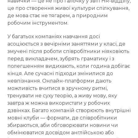
навички — це не про галочку у звіті HR-відділу,
це про створення живої культури спілкування,
де мова стає не тягарем, а природним
робочим інструментом.
У багатьох компаніях навчання досі
асоціюється з вечірніми заняттями у класі, де
змучені після роботи співробітники ніяковіють
перед викладачем, зубрять граматику і з
полегшенням видихають, коли година добігає
кінця. Але сучасні підходи змінилися до
невпізнання. Онлайн-платформи дають
можливість вчитися в зручному ритмі,
тренувати не суху теорію, а живу мову, яку
завтра ж можна використати у робочих
дзвінках. Багато компаній створюють внутрішні
мовні клуби — формати, де співробітники
збираються, аби обговорювати новини чи
обмінюватися досвідом англійською або