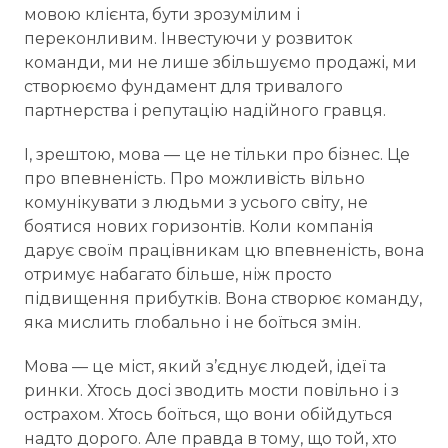
мовою клієнта, бути зрозумілим і
переконливим. Інвестуючи у розвиток
команди, ми не лише збільшуємо продажі, ми
створюємо фундамент для тривалого
партнерства і репутацію надійного гравця.
І, зрештою, мова — це не тільки про бізнес. Це
про впевненість. Про можливість вільно
комунікувати з людьми з усього світу, не
боятися нових горизонтів. Коли компанія
дарує своїм працівникам цю впевненість, вона
отримує набагато більше, ніж просто
підвищення прибутків. Вона створює команду,
яка мислить глобально і не боїться змін.
Мова — це міст, який з’єднує людей, ідеї та
ринки. Хтось досі зводить мости повільно і з
острахом. Хтось боїться, що вони обійдуться
надто дорого. Але правда в тому, що той, хто