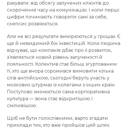
рахувати: від обсягу залучених клієнтів до
скорочення часу на комунікацію. І коли перші
цифри починають говорити самі за себе,
скепсис розвіюється.
Але не всі результати вимірюються у грошах. Є
ще й невидимий бік інвестицій. Коли людина
відчуває, що компанія дбає про її розвиток,
з’являється новий рівень залученості й
лояльності. Колектив стає більш згуртованим:
ті, хто ще вчора соромився вимовити кілька
слів англійською, сьогодні беруть участь у
мозкових штурмах із колегами з інших країн.
Поступово змінюється сама корпоративна
культура — вона стає відкритішою і
сміливішою.
Щоб не бути голослівними, варто згадати
приклади тих, хто вже пройшов цей шлях.