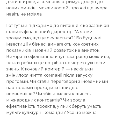
діяти ширше, а компанія отримує доступ до
нових ринків і можливостей, про які ще вчора
навіть не мріяла.
І от тут ми підходимо до питання, яке зазвичай
ставить фінансовий директор: “А як ми
зрозуміємо, що це окупається?” Бо будь-які
інвестиції у бізнесі вимагають конкретних
показників. І мовний розвиток не виняток.
Виміряти ефективність тут насправді можливо,
тільки робити це потрібно не через сухі тести
знань. Ключовий критерій — наскільки
змінилося життя компанії після запуску
програми. Чи стали переговори з іноземними
партнерами проходити швидше і
впевненіше? Чи збільшилася кількість
міжнародних контрактів? Чи зросла
ефективність проєктів, у яких беруть участь
мультикультурні команди? Усе це можна