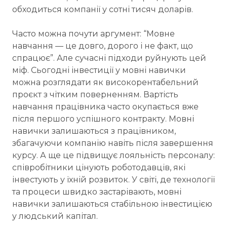
обходиться компанії у сотні тисяч доларів.
Часто можна почути аргумент: “Мовне
навчання — це довго, дорого і не факт, що
спрацює”. Але сучасні підходи руйнують цей
міф. Сьогодні інвестиції у мовні навички
можна розглядати як високорентабельний
проєкт з чітким поверненням. Вартість
навчання працівника часто окупається вже
після першого успішного контракту. Мовні
навички залишаються з працівником,
збагачуючи компанію навіть після завершення
курсу. А ще це підвищує лояльність персоналу:
співробітники цінують роботодавців, які
інвестують у їхній розвиток. У світі, де технології
та процеси швидко застарівають, мовні
навички залишаються стабільною інвестицією
у людський капітал.