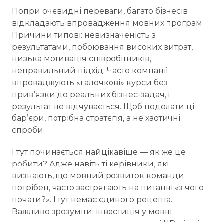
Попри очевидні переваги, багато бізнесів
відкладають впровадження мовних програм.
Причини типові: невизначеність з
результатами, побоювання високих витрат,
низька мотивація співробітників,
неправильний підхід. Часто компанії
впроваджують «галочкові» курси без
прив’язки до реальних бізнес-задач, і
результат не відчувається. Щоб подолати ці
бар’єри, потрібна стратегія, а не хаотичні
спроби.
І тут починається найцікавіше — як же це
робити? Адже навіть ті керівники, які
визнають, що мовний розвиток команди
потрібен, часто застрягають на питанні «з чого
почати?». І тут немає єдиного рецепта.
Важливо зрозуміти: інвестиція у мовні