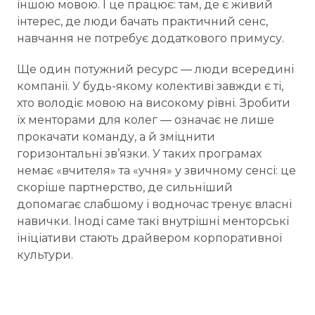
іншою мовою. І це працює: там, де є живий
інтерес, де люди бачать практичний сенс,
навчання не потребує додаткового примусу.
Ще один потужний ресурс — люди всередині
компанії. У будь-якому колективі завжди є ті,
хто володіє мовою на високому рівні. Зробити
їх менторами для колег — означає не лише
прокачати команду, а й зміцнити
горизонтальні зв’язки. У таких програмах
немає «вчителя» та «учня» у звичному сенсі: це
скоріше партнерство, де сильніший
допомагає слабшому і водночас тренує власні
навички. Іноді саме такі внутрішні менторські
ініціативи стають драйвером корпоративної
культури.