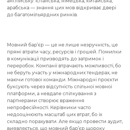
англійську: іспанська, німецька, китайська,
арабська — знання цих мов відкриває двері
до багатомільярдних ринків.
Мовний бар’єр — це не лише незручність, це
прямі втрати часу, ресурсів і грошей. Помилки
в комунікації призводять до затримок і
переробок. Компанії втрачають можливості, бо
не беруть участь у міжнародних тендерах, не
маючи готової команди. Міжнародні проєкти
буксують через відсутність спільної мовної
платформи, а невдале спілкування з
партнерами створює враження
непрофесійності. Керівники часто
недооцінюють масштаб цих втрат, бо їх
складно порахувати. Але якщо провести аудит,
виявляється, що мовний бар’єр щороку