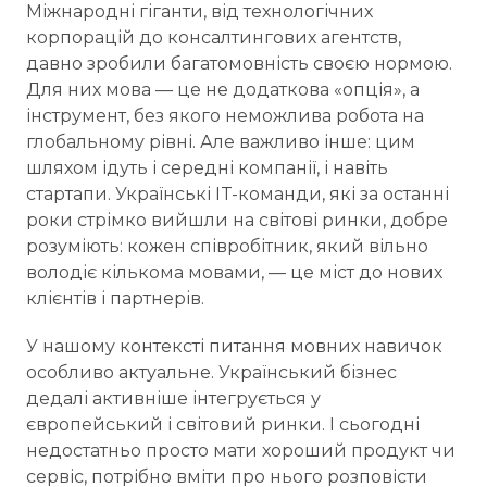
Міжнародні гіганти, від технологічних
корпорацій до консалтингових агентств,
давно зробили багатомовність своєю нормою.
Для них мова — це не додаткова «опція», а
інструмент, без якого неможлива робота на
глобальному рівні. Але важливо інше: цим
шляхом ідуть і середні компанії, і навіть
стартапи. Українські IT-команди, які за останні
роки стрімко вийшли на світові ринки, добре
розуміють: кожен співробітник, який вільно
володіє кількома мовами, — це міст до нових
клієнтів і партнерів.
У нашому контексті питання мовних навичок
особливо актуальне. Український бізнес
дедалі активніше інтегрується у
європейський і світовий ринки. І сьогодні
недостатньо просто мати хороший продукт чи
сервіс, потрібно вміти про нього розповісти