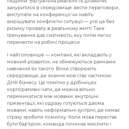
людини. Віртуальна реальність дозволяє
зануритися в середовище: вести переговори,
виступати на конференції чи навіть
вирішувати конфліктні ситуації — усе це без
ризику провалу в реальному житті. Таке
тренування дає сміливість, яку потім легко
перенести на робочі процеси.
І найголовніше — компанії, які вкладають у
мовний розвиток, не обмежуються рамками
навчання як такого. Вони створюють
середовище, де знання мов стає частиною
ДНК бізнесу. Це помітно у дрібницях:
корпоративні чати, де можна вільно
перемикатися між мовами; внутрішні
презентації, які одразу готуються двома
мовами; навіть неформальні зустрічі, де немає
страху зробити помилку. Коли мова перестає
бути бар’єром, команда починає мислити і