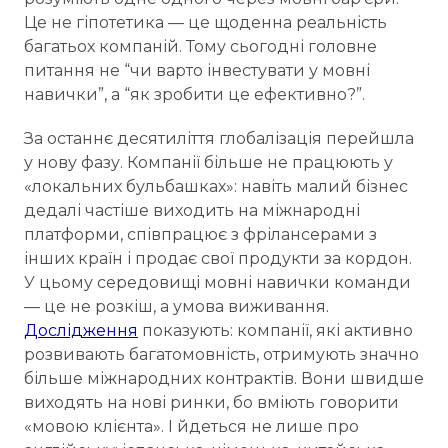
Це не гіпотетика — це щоденна реальність
багатьох компаній. Тому сьогодні головне
питання не “чи варто інвестувати у мовні
навички”, а “як зробити це ефективно?”.
За останнє десятиліття глобалізація перейшла
у нову фазу. Компанії більше не працюють у
«локальних бульбашках»: навіть малий бізнес
дедалі частіше виходить на міжнародні
платформи, співпрацює з фрілансерами з
інших країн і продає свої продукти за кордон.
У цьому середовищі мовні навички команди
— це не розкіш, а умова виживання.
Дослідження
показують: компанії, які активно
розвивають багатомовність, отримують значно
більше міжнародних контрактів. Вони швидше
виходять на нові ринки, бо вміють говорити
«мовою клієнта». І йдеться не лише про