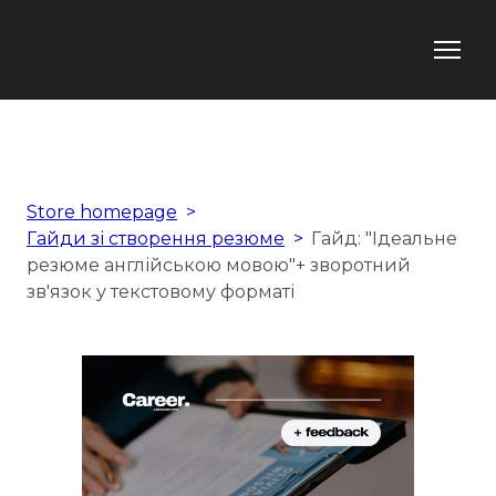
Store homepage
Гайди зі створення резюме
Гайд: "Ідеальне
резюме англійською мовою"+ зворотний
зв'язок у текстовому форматі