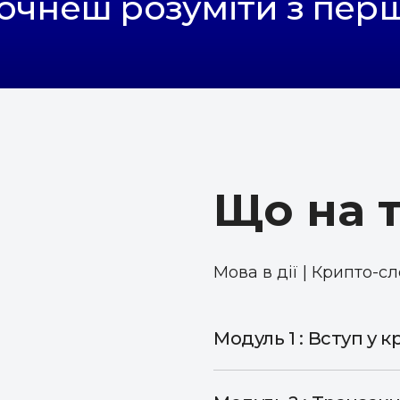
почнеш розуміти з перш
Що на т
Мова в дії | Крипто-с
Модуль 1 : Вступ у 
Ти ознайомишся з базов
розуміти прості фрази а