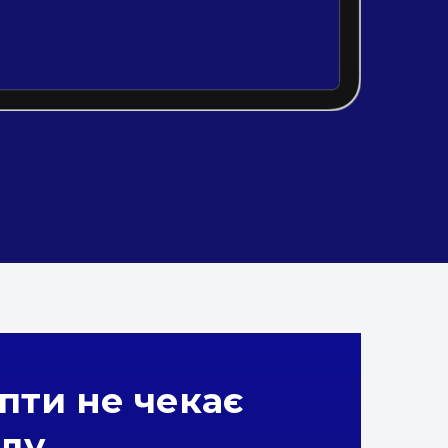
пти не чекає
ду.