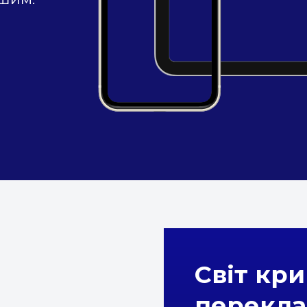
Світ кри
перекла