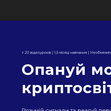
⚡ 20 відеоуроків | 1,5 місяці навчання | Необмеж
Опануй м
криптосві
Розумій сигнали та реагуй пе