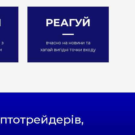
И
РЕАГУЙ
 з
вчасно на новини та
и
хапай вигідні точки входу
иптотрейдерів,