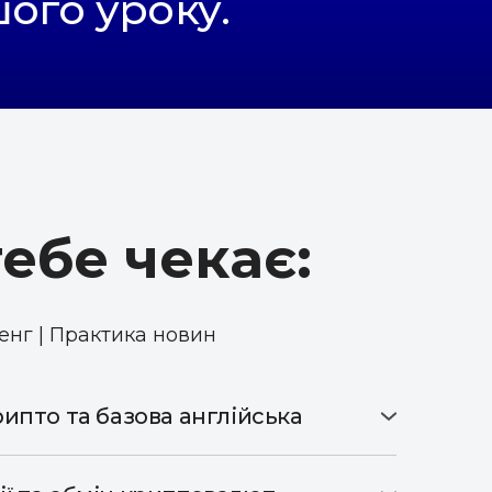
ого уроку.
ебе чекає:
ленг | Практика новин
крипто та базова англійська
ою крипто-термінологією та навчишся
нглійською. Будеш вміти читати адреси