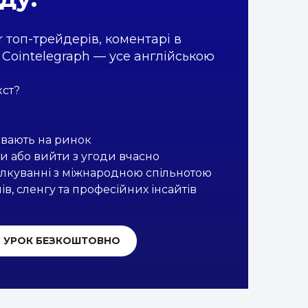
r топ-трейдерів, коментарі в
з Cointelegraph — усе англійською
.
кст?
ивають на ринок
и або вийти з угоди вчасно
пілкуванні з міжнародною спільнотою
ів, сленгу та професійних інсайтів
И УРОК БЕЗКОШТОВНО