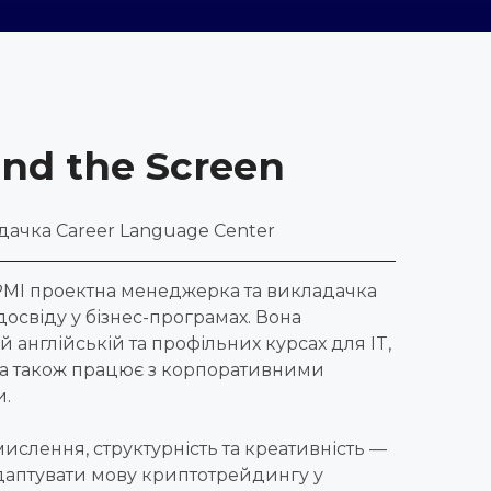
nd the Screen
ачка Career Language Center
PMI проектна менеджерка та викладачка
досвіду у бізнес-програмах. Вона
ій англійській та профільних курсах для IT,
e, а також працює з корпоративними
и.
-мислення, структурність та креативність —
адаптувати мову криптотрейдингу у