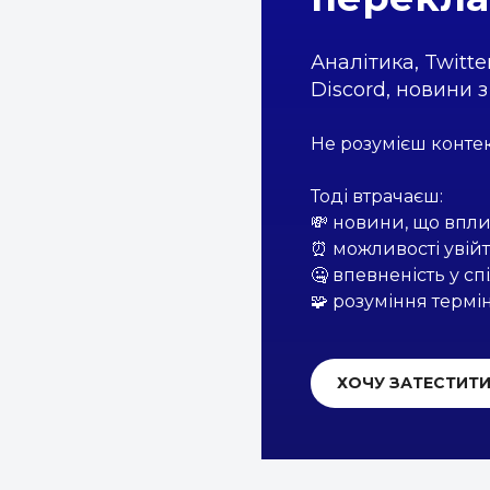
Аналітика, Twitte
Discord, новини 
Не розумієш конте
Тоді втрачаєш:
💸 новини, що впл
⏰ можливості увійт
🤐 впевненість у с
🧩 розуміння термін
ХОЧУ ЗАТЕСТИТ