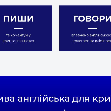
ПИШИ
ГОВОР
та коментуй у
впевнено англійською
криптоспільнотах
колегами та клієнтам
ива англійська для кр