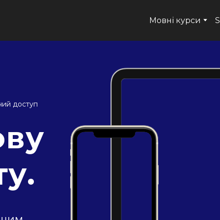
Мовні курси
S
ений доступ
ову
ту.
ршим.