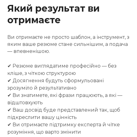
Який результат ви
отримаєте
Ви отримаєте не просто шаблон, а інструмент, з
яким ваше резюме стане сильнішим, а подача
— впевненішою.
✔ Резюме виглядатиме професійно — без
кліше, з чіткою структурою
✔ Досягнення будуть сформульовані
зрозуміло й результативно
✔ Ви знатимете, які фрази працюють, а які —
відштовхують
✔ Ваш досвід буде представлений так, щоб
підкреслити вашу цінність
✔ Ви отримаєте підтримку експерта й чітке
розуміння, що варто змінити