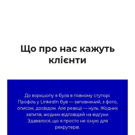
Що про нас кажуть
клієнти
До воркшопу я була в повному ступорі.
Профіль у LinkedIn був — заповнений, з фото,
описом, досвідом. Але реакції — нуль. Жодних
запитів, жодних відповідей на відгуки.
Здавалося, що я просто не існую для
рекрутерів.