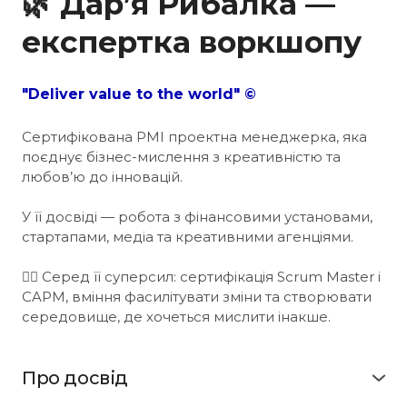
🌿 Дар’я Рибалка —
експертка воркшоп
у
"Deliver value to the world" ©
Сертифікована PMI проектна менеджерка, яка
поєднує бізнес-мислення з креативністю та
любов’ю до інновацій.
У її досвіді — робота з фінансовими установами,
стартапами, медіа та креативними агенціями.
🦸‍♀️ Серед її суперсил: сертифікація Scrum Master і
CAPM, вміння фасилітувати зміни та створювати
середовище, де хочеться мислити ін
акше.
Про досвід
🌍 Працювала у міжнародних командах у