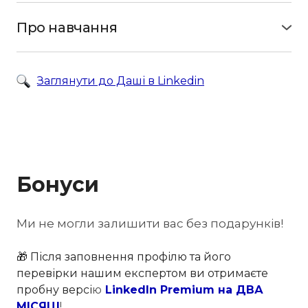
Мюнхені та Берліні — тож добре знає, як
Про навчання
адаптуватися до змін і працювати в
динамічному середовищі.
📚 Навчалась у Вюрцбурзі, Шанхаї та Києві — з
фокусом на китайські студії, глобальні
Сьогодні Дарʼя — частина команди HYVE в
процеси та міжкультурну комунікацію.
Заглянути до Даші в Linkedin
Мюнхені, де керує подкастом The Secret
Source of Innovation, будує спільноту слухачів,
створює події та впроваджує стратегії для
росту бізнесу.
Бонуси
Ми не могли залишити вас без подарунків!
🎁 Після заповнення профілю та його
перевірки нашим експертом ви отримаєте
пробну версі
ю
LinkedIn Premium на ДВА
МІСЯЦІ
!