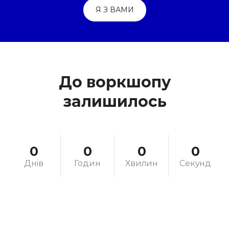
Я З ВАМИ
До воркшопу
залишилось
0
0
0
0
Днів
Годин
Хвилин
Секунд