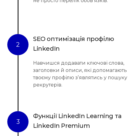
не просто перелік обовʼязків.
SEO оптимізація профілю
2
LinkedIn
Навчишся додавати ключові слова,
заголовки й описи, які допомагають
твоєму профілю зʼявлятись у пошуку
рекрутерів.
Функції LinkedIn Learning та
3
LinkedIn Premium