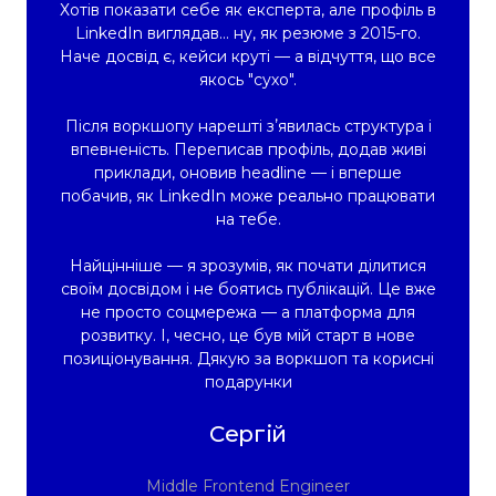
Хотів показати себе як експерта, але профіль в
LinkedIn виглядав… ну, як резюме з 2015-го.
Наче досвід є, кейси круті — а відчуття, що все
якось "сухо".
Після воркшопу нарешті зʼявилась структура і
впевненість. Переписав профіль, додав живі
приклади, оновив headline — і вперше
побачив, як LinkedIn може реально працювати
на тебе.
Найцінніше — я зрозумів, як почати ділитися
своїм досвідом і не боятись публікацій. Це вже
не просто соцмережа — а платформа для
розвитку. І, чесно, це був мій старт в нове
позиціонування. Дякую за воркшоп та корисні
подарунки
Сергій
Middle Frontend Engineer