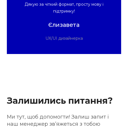
Дякую за чіткий формат, просту мову і
підтримку!
Єлизавета
UX/UI дизайнерка
Залишились питання?
Ми тут, щоб допомогти! Залиш запит і
наш менеджер звʼяжеться з тобою